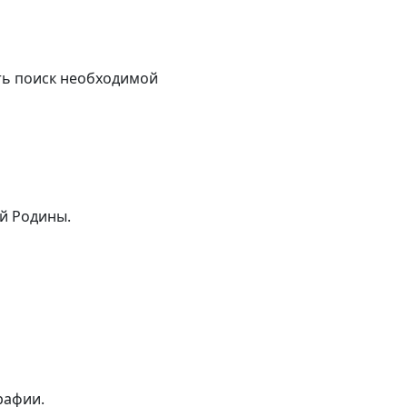
ть поиск необходимой
й Родины.
рафии.