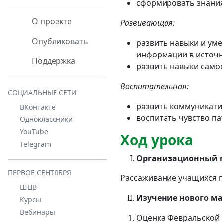
сформировать знания 
О проекте
Развивающая:
Опубликовать
развить навыки и ум
информации в источн
Поддержка
развить навыки само
Воспитательная:
СОЦИАЛЬНЫЕ СЕТИ
развить коммуникати
ВКонтакте
воспитать чувство п
Одноклассники
YouTube
Ход урока
Telegram
Организационный 
ПЕРВОЕ СЕНТЯБРЯ
Рассаживание учащихся п
ШЦВ
Изучение нового ма
Курсы
Вебинары
Оценка Февральской 