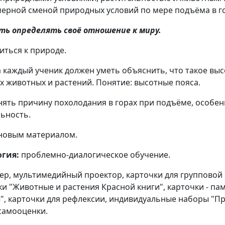
мерной сменой природных условий по мере подъёма в г
еть определять своё отношение к миру.
иться к природе.
ка каждый ученик должен уметь объяснить, что такое вы
 животных и растений. Понятие: высотные пояса.
ять причину похолодания в горах при подъёме, особен
льность.
 новым материалом.
огия:
проблемно-диалогическое обучение.
ер, мультимедийный проектор, карточки для групповой
и "Животные и растения Красной книги", карточки - па
ы", карточки для рефлексии, индивидуальные наборы "П
 самооценки.