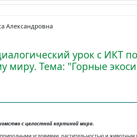
са Александровна
иалогический урок с ИКТ п
 миру. Тема: "Горные экос
акомство с целостной картиной мира.
 природными условиями, растительностью и животным 