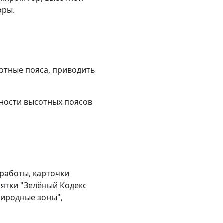
оры.
сотные пояса, приводить
ности высотных поясов
 работы, карточки
мятки "Зелёный Кодекс
риродные зоны",