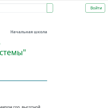
Войти
Начальная школа
о
истемы"
миром гор, высотной