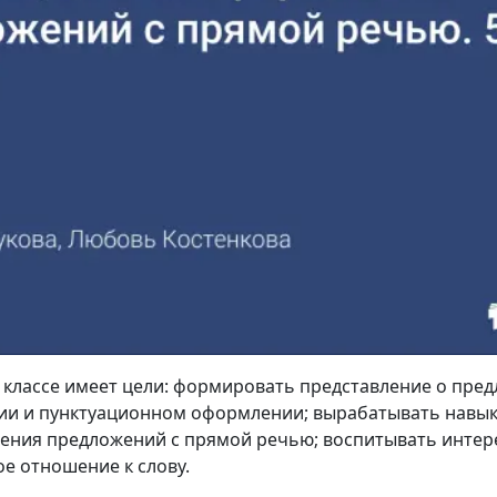
м классе имеет цели: формировать представление о пре
нии и пунктуационном оформлении; вырабатывать навы
ния предложений с прямой речью; воспитывать интере
ое отношение к слову.