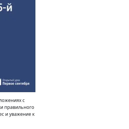
дложениях с
ки правильного
с и уважение к