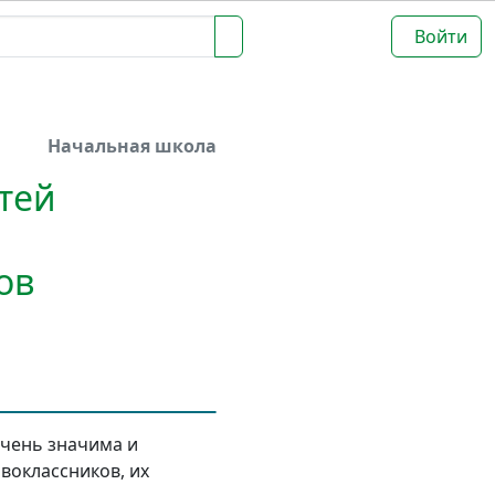
Войти
Начальная школа
тей
ов
чень значима и
воклассников, их