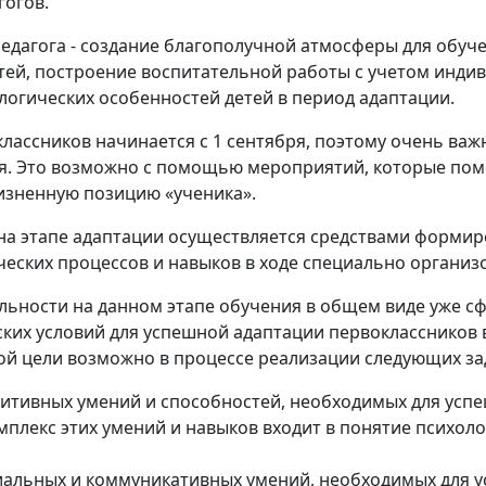
гогов.
педагога - создание благополучной атмосферы для обуч
тей, построение воспитательной работы с учетом инди
логических особенностей детей в период адаптации.
лассников начинается с 1 сентября, поэтому очень важ
я. Это возможно с помощью мероприятий, которые пом
жизненную позицию «ученика».
на этапе адаптации осуществляется средствами формир
еских процессов и навыков в ходе специально организ
ьности на данном этапе обучения в общем виде уже с
ских условий для успешной адаптации первоклассников 
ой цели возможно в процессе реализации следующих за
гнитивных умений и способностей, необходимых для усп
плекс этих умений и навыков входит в понятие психоло
циальных и коммуникативных умений, необходимых для 