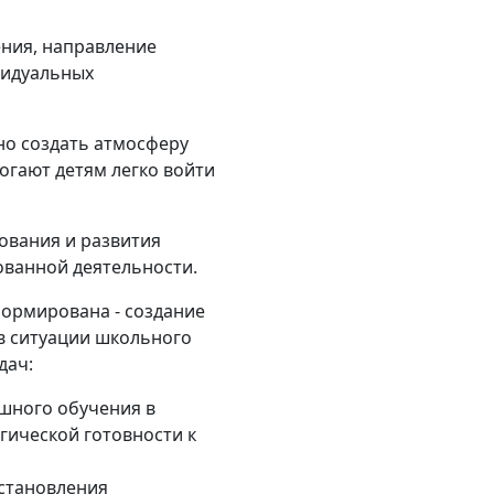
ения, направление
видуальных
но создать атмосферу
огают детям легко войти
ования и развития
ованной деятельности.
формирована - создание
в ситуации школьного
дач:
ешного обучения в
гической готовности к
установления