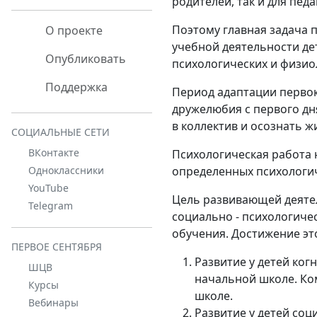
родителей, так и для педа
Поэтому главная задача 
О проекте
учебной деятельности де
Опубликовать
психологических и физио
Поддержка
Период адаптации первок
дружелюбия с первого дн
в коллектив и осознать 
СОЦИАЛЬНЫЕ СЕТИ
ВКонтакте
Психологическая работа 
определенных психологич
Одноклассники
YouTube
Цель развивающей деятел
Telegram
социально - психологиче
обучения. Достижение эт
ПЕРВОЕ СЕНТЯБРЯ
Развитие у детей ко
ШЦВ
начальной школе. Ком
Курсы
школе.
Вебинары
Развитие у детей со