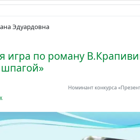
лана Эдуардовна
я игра по роману В.Крапиви
 шпагой»
Номинант
конкурса
«Презент
х