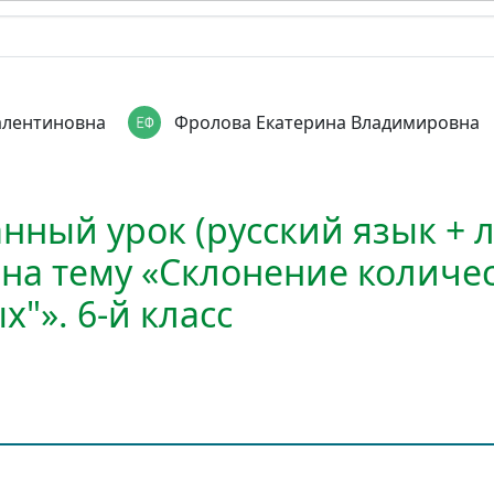
алентиновна
Фролова Екатерина Владимировна
нный урок (русский язык + л
 на тему «Cклонение количе
"». 6-й класс