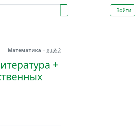
Войти
Математика
+
ещё 2
итература +
ственных