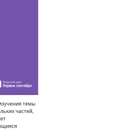
 изучения темы
льких частей,
жет
ающиеся