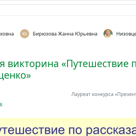
иховна
Бирюзова Жанна Юрьевна
Низовце
я викторина «Путешествие п
щенко»
Лауреат
конкурса
«Презент
х