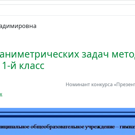
ладимировна
аниметрических задач мет
1-й класс
Номинант
конкурса
«Презент
х