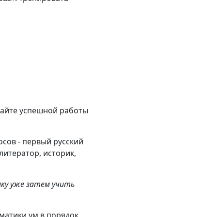
елайте успешной работы
осов - первый русский
литератор, историк,
ку уже затем учить
матики ум в порядок