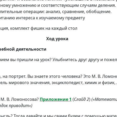
чному умножению и соответствующим случаям деления.
лительные операции: анализ, сравнение, обобщение.
итанию интереса к изучаемому предмету
ция, комплект фишек на каждый стол
Ход урока
учебной деятельности
ением вы пришли на урок? Улыбнитесь друг другу и пож
, на портрет. Вы знаете этого человека? Это М. В. Ломон
ель мирового значения, энциклопедист, химик и физик, 
 М. В. Ломоносова?
Приложение 1
(
Слайд 2
)
(«Mатемати
рядок приводит»)
 мысль? Тогда давайте и мы свами будем с помощью мате