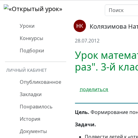
Колязимова На
Уроки
Конкурсы
28.07.2012
Подборки
Урок матема
раз". 3-й кла
ЛИЧНЫЙ КАБИНЕТ
Опубликованное
поделиться
Закладки
Понравилось
Цель.
Формирование поня
История
Задачи.
Документы
Подвести детей к «о