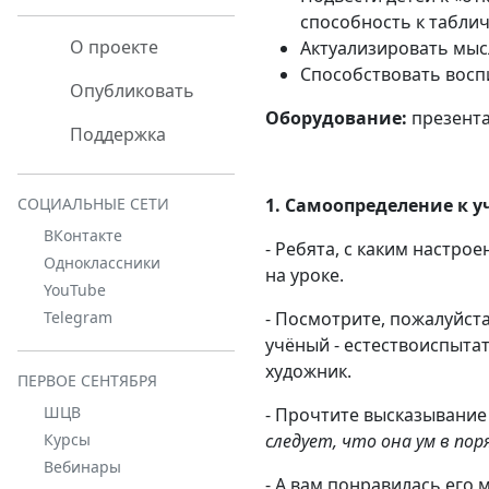
способность к табли
О проекте
Актуализировать мыс
Способствовать восп
Опубликовать
Оборудование:
презента
Поддержка
1. Самоопределение к 
СОЦИАЛЬНЫЕ СЕТИ
ВКонтакте
- Ребята, с каким настро
Одноклассники
на уроке.
YouTube
- Посмотрите, пожалуйста
Telegram
учёный - естествоиспытат
художник.
ПЕРВОЕ СЕНТЯБРЯ
ШЦВ
- Прочтите высказывание
следует, что она ум в по
Курсы
Вебинары
- А вам понравилась его