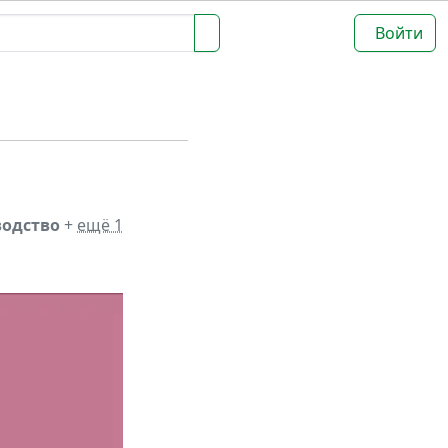
Войти
водство
+
ещё 1