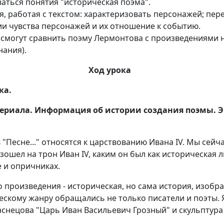
ваться понятия "историческая поэма".
я, работая с текстом: характеризовать персонажей; пер
и чувства персонажей и их отношение к событию.
 смогут сравнить поэму Лермонтова с произведениями н
нания).
Ход урока
ка.
териала. Информация об истории создания поэмы. Э
 "Песне..." относятся к царствованию Ивана IV. Мы сейч
зошел на трон Иван IV, каким он был как историческая
 и опричниках.
 произведения - историческая, но сама история, изображ
ескому жанру обращались не только писатели и поэты.
Васнецова "Царь Иван Васильевич Грозный" и скульптура