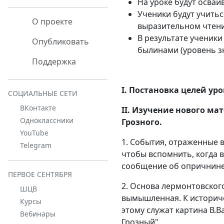
На уроке будут осваи
Ученики будут учитьс
О проекте
выразительном чтени
В результате ученики
Опубликовать
былинами (уровень з
Поддержка
I. Постановка целей уро
СОЦИАЛЬНЫЕ СЕТИ
ВКонтакте
II. Изучение нового ма
Одноклассники
Грозного.
YouTube
1. События, отраженные в
Telegram
чтобы вспомнить, когда в
сообщение об опричнине
ПЕРВОЕ СЕНТЯБРЯ
2. Основа лермонтовского
ШЦВ
вымышленная. К историч
Курсы
этому служат картина В.
Вебинары
Грозный".