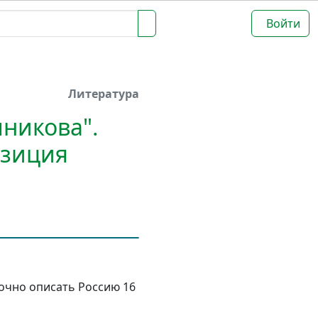
Войти
Литература
никова".
озиция
точно описать Россию 16