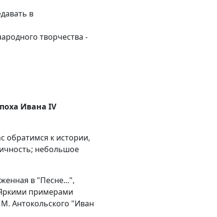
едавать в
ародного творчества -
поха Ивана IV
ас обратимся к истории,
 личность; небольшое
енная в "Песне...",
 Яркими примерами
 М. Антокольского "Иван