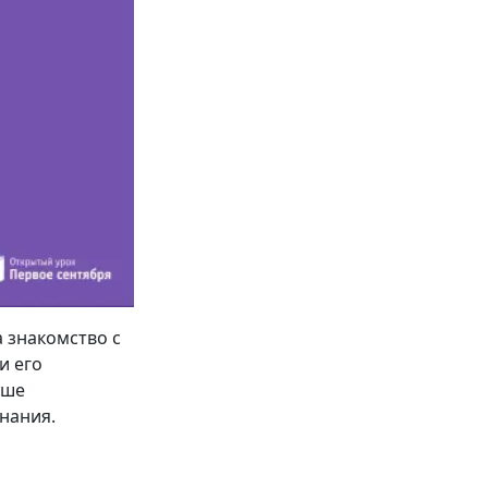
а знакомство с
и его
ьше
нания.