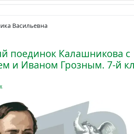
ика Васильевна
й поединок Калашникова с
м и Иваном Грозным. 7-й кл
х