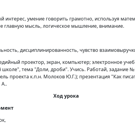
й интерес, умение говорить грамотно, используя мате
те главную мысль, логическое мышление, внимание.
ьность, дисциплинированность, чувство взаимовыручк
дийный проектор, экран, компьютер; электронное уче
школе", тема "Доли, дроби". Учись. Работай, задание №
тель проекта к.п.н. Молоков Ю.Г.); презентация "Как пис
 А..
Ход урока
омент
ок,