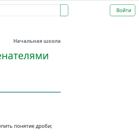
Войти
Начальная школа
енателями
епить понятие дроби;