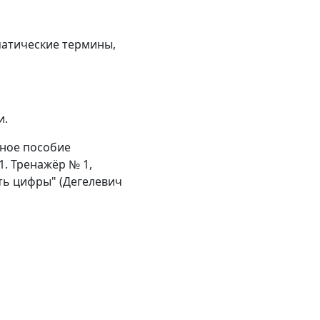
матические термины,
и.
бное пособие
1. Тренажёр № 1,
ать цифры" (Дегелевич