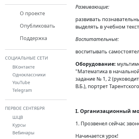
Развивающие:
О проекте
развивать познавательны
Опубликовать
выделять в учебном текс
Поддержка
Воспитательные:
воспитывать самостоятел
СОЦИАЛЬНЫЕ СЕТИ
Оборудование:
мультиме
ВКонтакте
"Математика в начальной 
Одноклассники
задание № 1, 2 (руководи
YouTube
В.Б.), портрет Тарентского
Telegram
ПЕРВОЕ СЕНТЯБРЯ
I. Организационный м
ШЦВ
1. Прозвенел сейчас звон
Курсы
Вебинары
Начинается урок!