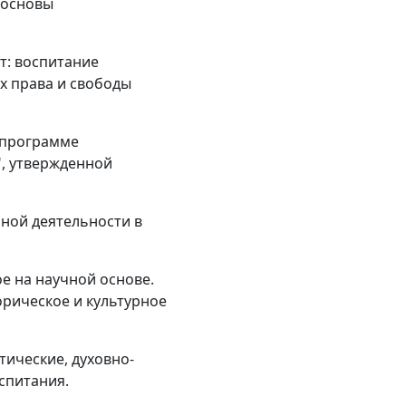
 основы
т: воспитание
х права и свободы
 программе
", утвержденной
чной деятельности в
е на научной основе.
орическое и культурное
тические, духовно-
спитания.