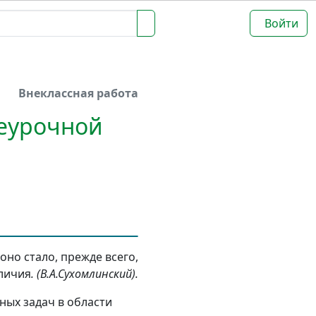
Войти
Внеклассная работа
неурочной
оно стало, прежде всего,
еличия
. (В.А.Сухомлинский).
ных задач в области