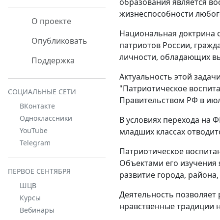
образования является во
жизнеспособности любого
О проекте
Национальная доктрина о
Опубликовать
патриотов России, гражд
личности, обладающих в
Поддержка
Актуальность этой задач
"Патриотическое воспита
СОЦИАЛЬНЫЕ СЕТИ
Правительством РФ в июл
ВКонтакте
Одноклассники
В условиях перехода на 
YouTube
младших классах отводитс
Telegram
Патриотическое воспитан
Объектами его изучения 
ПЕРВОЕ СЕНТЯБРЯ
развитие города, района, 
ШЦВ
Деятельность позволяет 
Курсы
нравственные традиции на
Вебинары