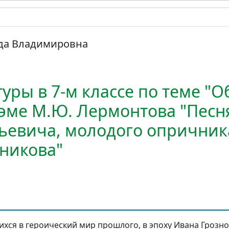
да Владимировна
уры в 7-м классе по теме "О
оэме М.Ю. Лермонтова "Песн
ьевича, молодого опричника
никова"
хся в героический мир прошлого, в эпоху Ивана Грозно