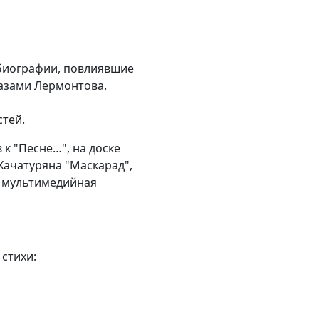
биографии, повлиявшие
лазами Лермонтова.
стей.
к "Песне…", на доске
Хачатуряна "Маскарад",
, мультимедийная
 стихи: