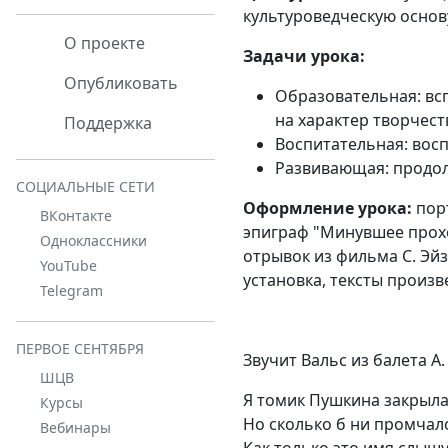
культуроведческую осно
О проекте
Задачи урока:
Опубликовать
Образовательная: вс
на характер творчест
Поддержка
Воспитательная: восп
Развивающая: продол
СОЦИАЛЬНЫЕ СЕТИ
Оформление урока:
порт
ВКонтакте
эпиграф "Минувшее прохо
Одноклассники
отрывок из фильма С. Эй
YouTube
установка, тексты произв
Telegram
ПЕРВОЕ СЕНТЯБРЯ
Звучит Вальс из балета А
ШЦВ
Я томик Пушкина закрыла
Курсы
Но сколько б ни промчало
Вебинары
Как только это имя слышу