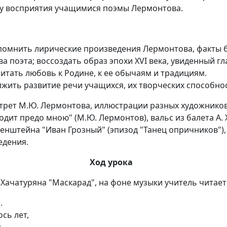
ву восприятия учащимися поэмы Лермонтова.
помнить лирические произведения Лермонтова, факты 
ва поэта; воссоздать образ эпохи XVI века, увиденный г
итать любовь к Родине, к ее обычаям и традициям.
жить развитие речи учащихся, их творческих способно
рет М.Ю. Лермонтова, иллюстрации разных художников 
дит предо мною" (М.Ю. Лермонтов), вальс из балета А. 
зенштейна "Иван Грозный" (эпизод "Танец опричников")
едения.
Ход урока
. Хачатуряна "Маскарад", на фоне музыки учитель читает
.
сь лет,
,