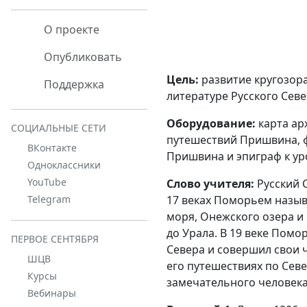
О проекте
Опубликовать
Цель:
развитие кругозора
Поддержка
литературе Русского Севе
Оборудование:
карта ар
СОЦИАЛЬНЫЕ СЕТИ
путешествий Пришвина, 
ВКонтакте
Пришвина и эпиграф к ур
Одноклассники
YouTube
Слово учителя:
Русский С
17 веках Поморьем назы
Telegram
моря, Онежского озера и 
до Урала. В 19 веке Помо
ПЕРВОЕ СЕНТЯБРЯ
Севера и совершил свои 
ШЦВ
его путешествиях по Севе
Курсы
замечательного человека
Вебинары