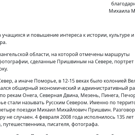
благодар
Михаила М
 учащихся и повышение интереса к истории, культуре и
ра.
хангельской области, на которой отмечены маршруты
фотографии, сделанные Пришвиным на Севере, портрет
оку.
евер, а иначе Поморье, в 12-15 веках было колонией Ве
вался обширный экономический и административный ра
по рекам Онега, Северная Двина, Мезень, Пинега, Печор
рье стали называть Русским Севером. Именно по террит
четыре поездки Михаил Михайлович Пришвин. Разговор 
ру не случаен. 4 февраля 2008 года исполнилось 135 лет
, путешественника, писателя, фотографа.