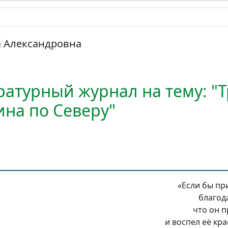
а Александровна
ратурный журнал на тему: "
на по Северу"
«Если бы пр
благода
что он п
и воспел её кра