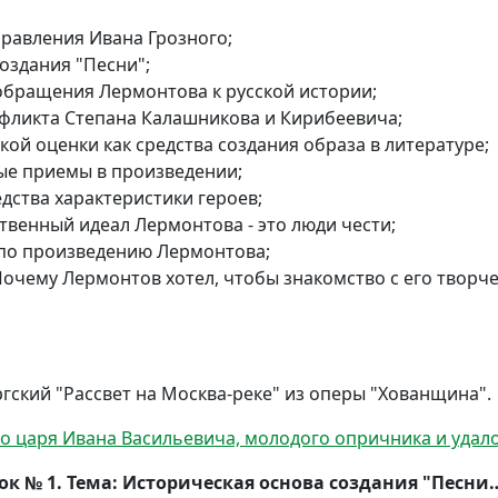
правления Ивана Грозного;
оздания "Песни";
бращения Лермонтова к русской истории;
фликта Степана Калашникова и Кирибеевича;
кой оценки как средства создания образа в литературе;
е приемы в произведении;
дства характеристики героев;
твенный идеал Лермонтова - это люди чести;
 по произведению Лермонтова;
Почему Лермонтов хотел, чтобы знакомство с его творч
гский "Рассвет на Москва-реке" из оперы "Хованщина".
о царя Ивана Васильевича, молодого опричника и удало
ок № 1. Тема: Историческая основа создания "Песни