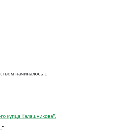
еством начиналось с
го купца Калашникова".
…"