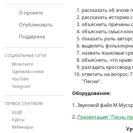
рассказать об эпохе 
О проекте
рассказать историю с
объяснить причины о
Опубликовать
объяснить смысл кон
Поддержка
показать роль авторс
выделить фольклорны
назвать языковые сре
СОЦИАЛЬНЫЕ СЕТИ
объяснить, что нравс
ВКонтакте
разгадать кроссворд
Одноклассники
ответить на вопрос: 
YouTube
"Песни".
Telegram
Оборудование:
ПЕРВОЕ СЕНТЯБРЯ
1. Звуковой файл М.Мусор
ШЦВ
2.
Презентация "Песнь пр
Курсы
Вебинары
Ур