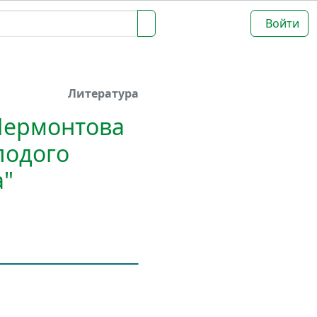
Войти
Литература
Лермонтова
лодого
а"