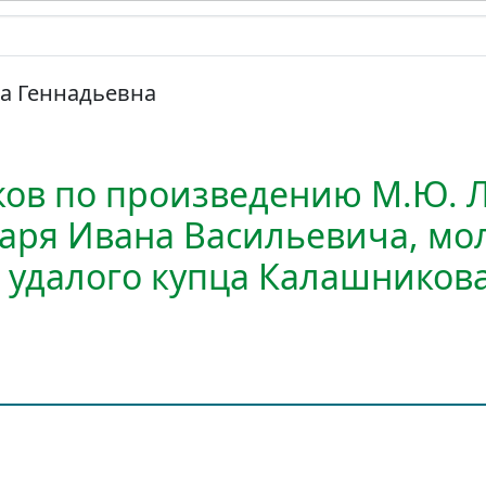
а Геннадьевна
ков по произведению М.Ю. 
царя Ивана Васильевича, мо
 удалого купца Калашников