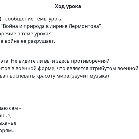
Ход урока
)
- сообщение темы урока
 "Война и природа в лирике Лермонтова"
оречие в теме урока?
 а война ее разрушает.
эта. Не видите ли вы и здесь противоречия?
нтов в военной форме, что является атрибутом военной 
зван воспевать красоту мира.(звучит музыка)
наю сам -
анье,
ыханье,
рям...