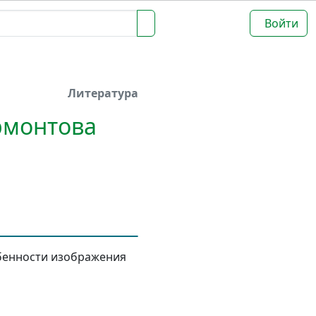
Войти
Литература
рмонтова
обенности изображения