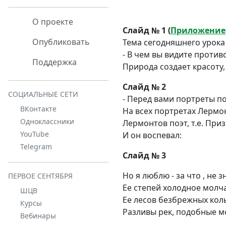
О проекте
Слайд № 1 (
Приложение
Опубликовать
Тема сегодняшнего урока
- В чем вы видите против
Поддержка
Природа создает красоту,
Слайд № 2
СОЦИАЛЬНЫЕ СЕТИ
- Перед вами портреты по
ВКонтакте
На всех портретах Лермо
Одноклассники
Лермонтов поэт, т.е. При
YouTube
И он воспевал:
Telegram
Слайд № 3
Но я люблю - за что , не з
ПЕРВОЕ СЕНТЯБРЯ
Ее степей холодное молч
ШЦВ
Ее лесов безбрежных кол
Курсы
Разливы рек, подобные мо
Вебинары