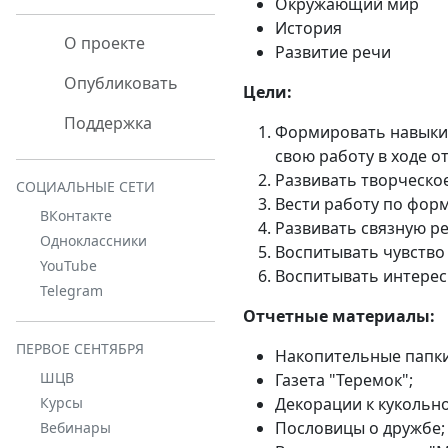
Окружающий мир
История
О проекте
Развитие речи
Опубликовать
Цели:
Поддержка
Формировать навыки 
свою работу в ходе о
Развивать творческо
СОЦИАЛЬНЫЕ СЕТИ
Вести работу по фор
ВКонтакте
Развивать связную р
Одноклассники
Воспитывать чувство
YouTube
Воспитывать интерес
Telegram
Отчетные материалы:
ПЕРВОЕ СЕНТЯБРЯ
Накопительные папки
ШЦВ
Газета "Теремок";
Декорации к кукольно
Курсы
Пословицы о дружбе;
Вебинары