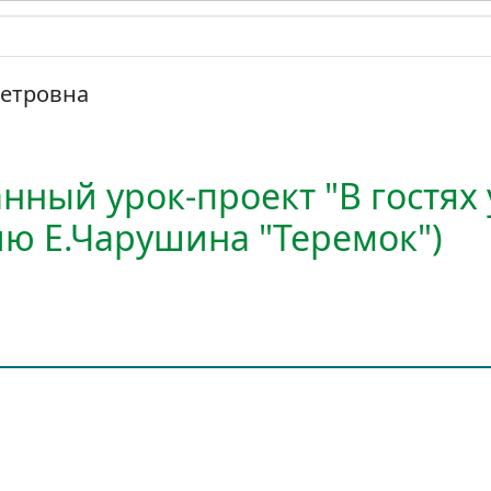
Петровна
ный урок-проект "В гостях у
ю Е.Чарушина "Теремок")