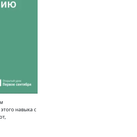
ом
этого навыка с
от,