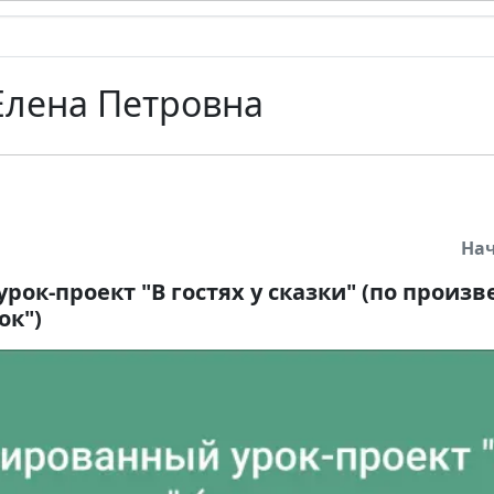
Елена Петровна
На
ок-проект "В гостях у сказки" (по произ
ок")