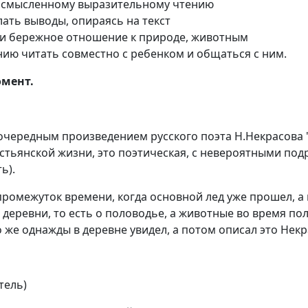
 осмысленному выразительному чтению
ать выводы, опираясь на текст
и бережное отношение к природе, животным
нию читать совместно с ребенком и общаться с ним.
омент.
очередным произведением русского поэта Н.Некрасова "
естьянской жизни, это поэтическая, с невероятными под
ь).
ромежуток времени, когда основной лед уже прошел, а в
е деревни, то есть о половодье, а животные во время п
 же однажды в деревне увидел, а потом описал это Некр
тель)