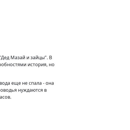
Дед Мазай и зайцы". В
робностями история, но
ода еще не спала - она
оловодья нуждаются в
асов.