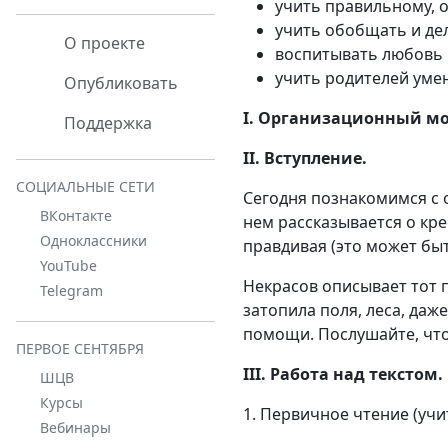
учить правильному,
учить обобщать и дел
О проекте
воспитывать любовь 
учить родителей уме
Опубликовать
I. Организационный м
Поддержка
II. Вступление.
СОЦИАЛЬНЫЕ СЕТИ
Сегодня познакомимся с 
ВКонтакте
нем рассказывается о кр
Одноклассники
правдивая (это может быт
YouTube
Некрасов описывает тот п
Telegram
затопила поля, леса, даж
помощи. Послушайте, что
ПЕРВОЕ СЕНТЯБРЯ
III. Работа над текстом.
ШЦВ
Курсы
1. Первичное чтение (учи
Вебинары