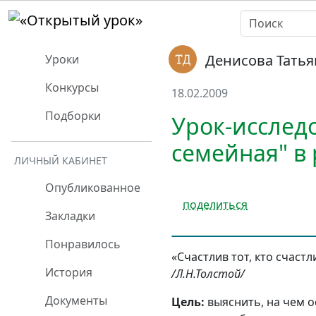
Денисова Тать
Уроки
Конкурсы
18.02.2009
Подборки
Урок-исслед
семейная" в
ЛИЧНЫЙ КАБИНЕТ
Опубликованное
поделиться
Закладки
Понравилось
«Счастлив тот, кто счастл
История
/Л.Н.Толстой/
Документы
Цель:
выяснить, на чем 