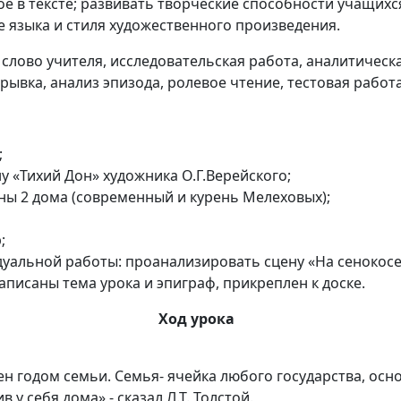
ое в тексте; развивать творческие способности учащихс
е языка и стиля художественного произведения.
слово учителя, исследовательская работа, аналитическа
ывка, анализ эпизода, ролевое чтение, тестовая работа 
;
 «Тихий Дон» художника О.Г.Верейского;
ны 2 дома (современный и курень Мелеховых);
;
дуальной работы: проанализировать сцену «На сенокосе
аписаны тема урока и эпиграф, прикреплен к доске.
Ход урока
ен годом семьи. Семья- ячейка любого государства, осн
в у себя дома»,- сказал Л.Т. Толстой.