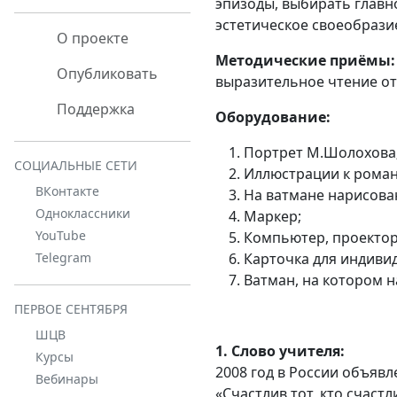
эпизоды, выбирать главн
эстетическое своеобрази
О проекте
Методические приёмы:
Опубликовать
выразительное чтение отр
Поддержка
Оборудование:
Портрет М.Шолохова
СОЦИАЛЬНЫЕ СЕТИ
Иллюстрации к роману
ВКонтакте
На ватмане нарисова
Одноклассники
Маркер;
YouTube
Компьютер, проектор
Карточка для индиви
Telegram
Ватман, на котором н
ПЕРВОЕ СЕНТЯБРЯ
ШЦВ
1. Слово учителя:
Курсы
2008 год в России объявл
Вебинары
«Счастлив тот, кто счастли