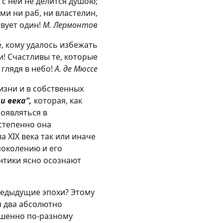
ь с ней не делится душою;
и ни раб, ни властелин,
твует один!
М. Лермонтов
, кому удалось избежать
и! Счастливы те, которые
глядя в небо!
А. де Мюссе
изни и в собственных
и века",
которая, как
появляться в
остепенно она
 XIX века так или иначе
поколению и его
антики ясно осознают
предыдущие эпохи? Этому
я два абсолютно
ршенно по-разному