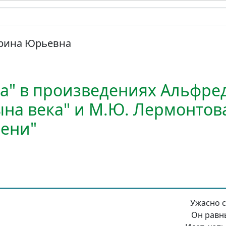
рина Юрьевна
ка" в произведениях Альфре
ына века" и М.Ю. Лермонтов
ени"
Ужасно с
Он равны