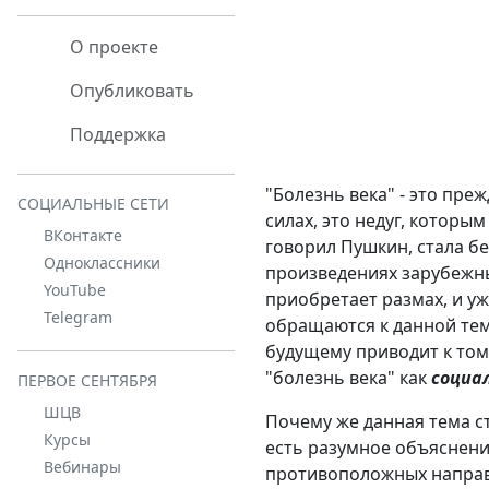
О проекте
Опубликовать
Поддержка
"Болезнь века" - это пр
СОЦИАЛЬНЫЕ СЕТИ
силах, это недуг, котор
ВКонтакте
говорил Пушкин, стала б
Одноклассники
произведениях зарубежных
YouTube
приобретает размах, и уж
Telegram
обращаются к данной тем
будущему приводит к тому
"болезнь века" как
социа
ПЕРВОЕ СЕНТЯБРЯ
ШЦВ
Почему же данная тема ст
Курсы
есть разумное объяснение
Вебинары
противоположных направл