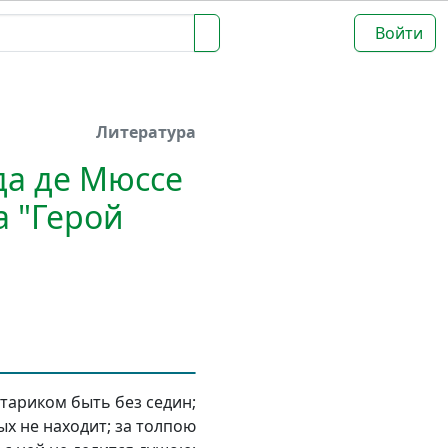
Войти
Литература
да де Мюссе
а "Герой
тариком быть без седин;
х не находит; за толпою