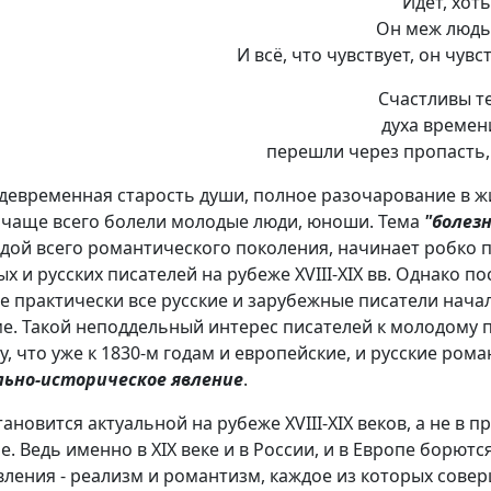
Идет, хот
Он меж людьм
И всё, что чувствует, он чувс
Счастливы те
духа времен
перешли через пропасть, 
еждевременная старость души, полное разочарование в ж
ым чаще всего болели молодые люди, юноши. Тема
"болезн
едой всего романтического поколения, начинает робко 
 и русских писателей на рубеже XVIII-XIX вв. Однако п
е практически все русские и зарубежные писатели начала
е. Такой неподдельный интерес писателей к молодому 
, что уже к 1830-м годам и европейские, и русские ром
льно-историческое явление
.
ановится актуальной на рубеже XVIII-XIX веков, а не в 
. Ведь именно в XIX веке и в России, и в Европе борютс
ения - реализм и романтизм, каждое из которых сове