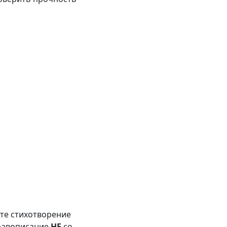
е стихотворение
правописание
НЕ
со