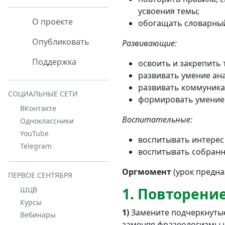
усвоения темы;
О проекте
обогащать словарный
Опубликовать
Развивающие:
Поддержка
освоить и закрепить
развивать умение ан
развивать коммуника
СОЦИАЛЬНЫЕ СЕТИ
формировать умение 
ВКонтакте
Воспитательные:
Одноклассники
YouTube
воспитывать интерес 
Telegram
воспитывать собранно
Оргмомент
(урок предна
ПЕРВОЕ СЕНТЯБРЯ
1. Повторени
ШЦВ
Курсы
1)
Замените подчеркнут
Вебинары
заменяя фразеологизмы 