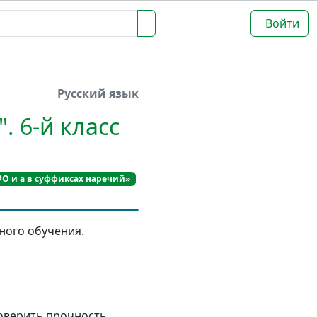
Войти
Русский язык
. 6-й класс
#О и а в суффиксах наречий»
ного обучения.
роверить прочность