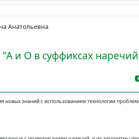
на Анатольевна
 "А и О в суффиксах наречий"
ия новых знаний с использованием технологии проблем
связанные с правописанием наречий, и их алгоритмы п