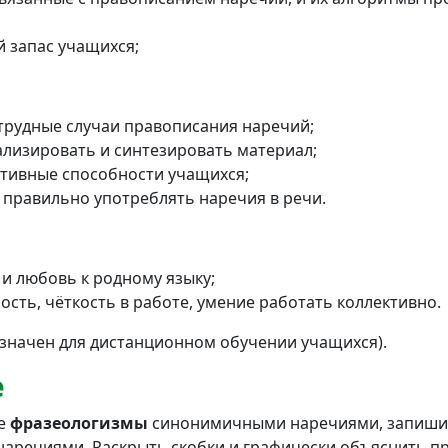
 запас учащихся;
 трудные случаи правописания наречий;
ализировать и синтезировать материал;
тивные способности учащихся;
правильно употреблять наречия в речи.
и любовь к родному языку;
сть, чёткость в работе, умение работать коллективно.
значен для дистанционном обучении учащихся).
е
ые
фразеологизмы
синонимичными наречиями, запишит
наречиями. Раскрыть скобки и графически объяснить 