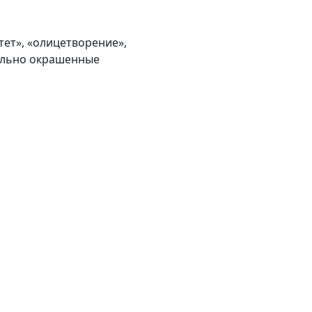
тет», «олицетворение»,
нально окрашенные