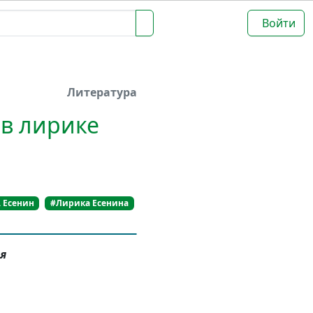
Войти
Литература
 в лирике
. Есенин
#Лирика Есенина
я