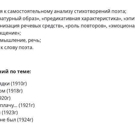
я к самостоятельному анализу стихотворений поэта;
ратурный образ», «предикативная характеристика», «эпи
анизация речевых средств», «роль повторов», «эмоцио
ащение»;
 мышление, речь;
к слову поэта.
ний по теме:
ядки (1910г)
м (1918г)
920г)
 плачу… (1921г)
 (1923г)
не был (1924г)