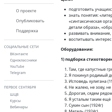
подготовить учащихс
О проекте
знать понятия: «лите
Опубликовать
«синтаксическая орг
детали образа», «обр
Поддержка
развивать внимание,
воспитывать интерес 
СОЦИАЛЬНЫЕ СЕТИ
Оборудование:
ВКонтакте
1) подборка стихотворе
Одноклассники
YouTube
Там, где капустные гр
Telegram
Я покинул родимый до
Исповедь хулигана (1
Не жалею, не зову, не
ПЕРВОЕ СЕНТЯБРЯ
Дорогая, сядем рядом
ШЦВ
Я усталым таким ещё 
Курсы
Сукин сын (1924г)
Вебинары
Метель (1924г)