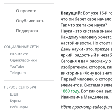
О проекте
Ведущий:
Вот уже 16-й г
что он берет свое начало
Опубликовать
Так что же такое наука?
Поддержка
Наука - это система знан
Каждому человеку хочется
настойчивости. Но стоит 
СОЦИАЛЬНЫЕ СЕТИ
День науки - это, прежде
ВКонтакте
яркий, радостный и неза
Одноклассники
Сегодня я вам расскажу о
YouTube
изобретении, которое, ка
викторина «Хочу всё знат
Telegram
Первый человек, о котор
элементов. Система явл
ПЕРВОЕ СЕНТЯБРЯ
1869 году
. Вот как она в
ШЦВ
Ивановича Менделеева.
Курсы
Идет просмотр видеофильм
Вебинары