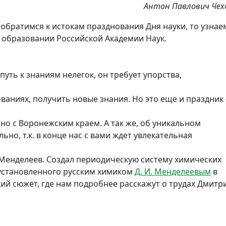
Антон Павлович Чех
 обратимся к истокам празднования Дня науки, то узнае
об образовании Российской Академии Наук.
уть к знаниям нелегок, он требует упорства,
ованиях, получить новые знания. Но это еще и праздник 
ано с Воронежским краем. А так же, об уникальном
ьно, т.к. в конце нас с вами ждет увлекательная
 Менделеев. Создал периодическую систему химических
 установленного русским химиком
Д. И. Менделеевым
в
кий сюжет, где нам подробнее расскажут о трудах Дмитр