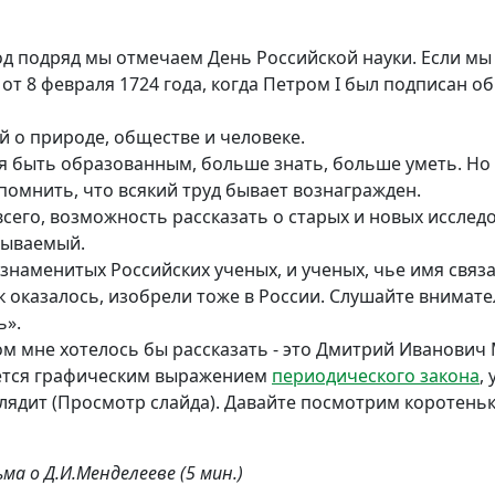
од подряд мы отмечаем День Российской науки. Если мы
 от 8 февраля 1724 года, когда Петром I был подписан 
ий о природе, обществе и человеке.
 быть образованным, больше знать, больше уметь. Но п
помнить, что всякий труд бывает вознагражден.
 всего, возможность рассказать о старых и новых исслед
бываемый.
 знаменитых Российских ученых, и ученых, чье имя связ
к оказалось, изобрели тоже в России. Слушайте внимател
ь».
ом мне хотелось бы рассказать - это Дмитрий Иванович
яется графическим выражением
периодического закона
,
ыглядит (Просмотр слайда). Давайте посмотрим коротень
а о Д.И.Менделееве (5 мин.)