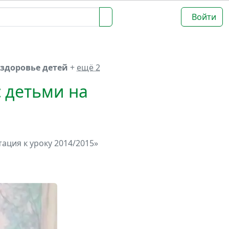
Войти
 здоровье детей
+
ещё 2
 детьми на
ация к уроку 2014/2015»