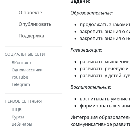
Задачи:
О проекте
Образовательные:
Опубликовать
продолжать знакомит
закрепить знания о с
Поддержка
закрепить знания о 
Развивающие:
СОЦИАЛЬНЫЕ СЕТИ
развивать мышление,
ВКонтакте
развивать речевую и
Одноклассники
развивать у детей чу
YouTube
Telegram
Воспитательные:
воспитывать умение 
ПЕРВОЕ СЕНТЯБРЯ
формировать желание
ШЦВ
Интеграция образователь
Курсы
коммуникативное развит
Вебинары