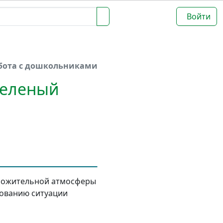
Войти
бота с дошкольниками
Зеленый
оложительной атмосферы
рованию ситуации