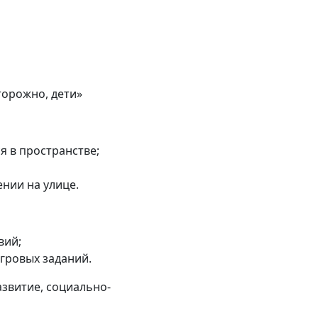
торожно, дети»
я в пространстве;
ении на улице.
вий;
гровых заданий.
звитие, социально-