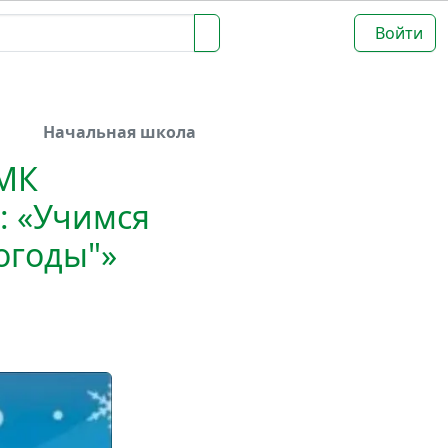
Войти
Начальная школа
УМК
: «Учимся
огоды"»