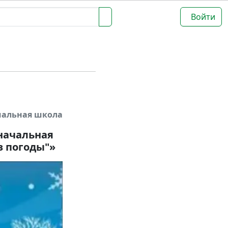
Войти
чальная школа
начальная
з погоды"»