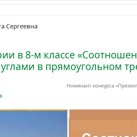
а Сергеевна
рии в 8-м классе «Соотноше
 углами в прямоугольном тр
Номинант
конкурса
«Презент
х