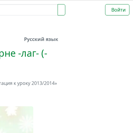
Войти
Русский язык
е -лаг- (-
ация к уроку 2013/2014»