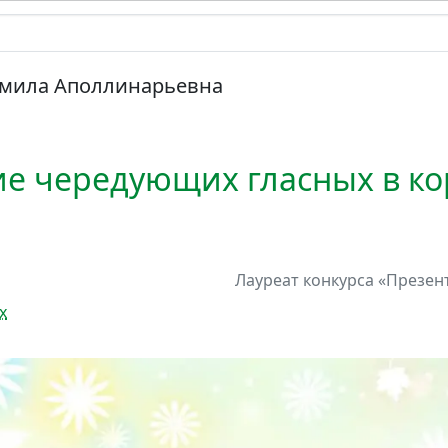
мила Аполлинарьевна
 чередующих гласных в корн
Лауреат
конкурса
«Презент
х