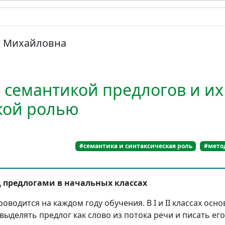
а Михайловна
с семантикой предлогов и их
кой ролью
#семантика и синтаксическая роль
#мето
д предлогами в начальных классах
оводится на каждом году обучения. В I и II классах осно
выделять предлог как слово из потока речи и писать его