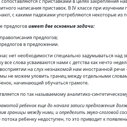
оги сопоставляются с приставками в целях закрепления н
итного написания приставок. В IV классе при изучении
нают, с какими падежами употребляются некоторые из п
е предлогов
имеет две основные задачи:
правописания предлогов;
 предлогов в предложении.
у нас нет необходимости специально задумываться над з
ку все слова усваиваются нами с детства как нечто неде
осприятии на слух незнакомой нам иностранной речи - 
 мы не можем уловить границ между отдельными словам
бенок, начинающий обучаться грамоте.
вляется по так называемому аналитико-синтетическому
амотой ребенок еще до начала записи предложения дол
вив границы между ними, и определить звуко-слоговой со
 потока ребенку недоступен, то это приводит к появле