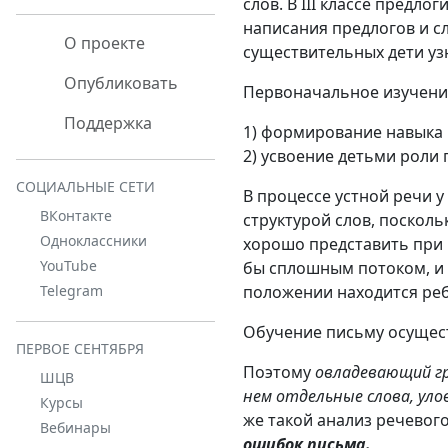
слов. В III классе предл
написания предлогов и сл
О проекте
существительных дети уз
Опубликовать
Первоначальное изучени
Поддержка
1) формирование навыка 
2) усвоение детьми роли
СОЦИАЛЬНЫЕ СЕТИ
В процессе устной речи 
ВКонтакте
структурой слов, посколь
Одноклассники
хорошо представить при в
YouTube
бы сплошным потоком, и
положении находится ре
Telegram
Обучение письму осущест
ПЕРВОЕ СЕНТЯБРЯ
Поэтому
овладевающий гр
ШЦВ
нем отдельные слова, уло
Курсы
же такой анализ речевого
Вебинары
ошибок письма.