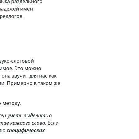
авыка раздельного
 падежей имен
редлогов.
вуко-слоговой
лимое. Это можно
она звучит для нас как
и. Примерно в таком же
 методу.
жен уметь выделить в
став каждого слова
. Если
нию
специфических