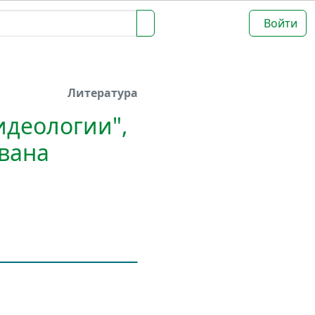
Войти
Литература
 идеологии",
вана