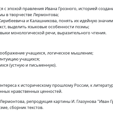
 с эпохой правления Ивана Грозного, историей создания
мы в творчестве Лермонтова;
Кирибеевича и Калашникова, понять их идейную значим
кст, выделить языковые особенности поэмы;
выки монологической речи, выразительного чтения.
воображение учащихся, логическое мышление;
интуицию учащихся;
хся (устную и письменную).
нтереса к историческому прошлому России, к литератур
нных нравственных ценностей.
 Лермонтова, репродукция картины И. Глазунова "Иван 
эме, сборник текстов.