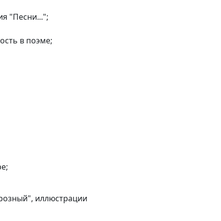
 "Песни...";
ость в поэме;
е;
Грозный", иллюстрации