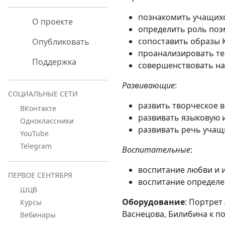
познакомить учащихся
О проекте
определить роль поэ
сопоставить образы 
Опубликовать
проанализировать те
Поддержка
совершенствовать на
Развивающие
:
СОЦИАЛЬНЫЕ СЕТИ
развить творческое 
ВКонтакте
развивать языковую 
Одноклассники
развивать речь учащи
YouTube
Telegram
Воспитательные
:
воспитание любви и и
ПЕРВОЕ СЕНТЯБРЯ
воспитание определе
ШЦВ
Оборудование
: Портрет
Курсы
Васнецова, Билибина к по
Вебинары