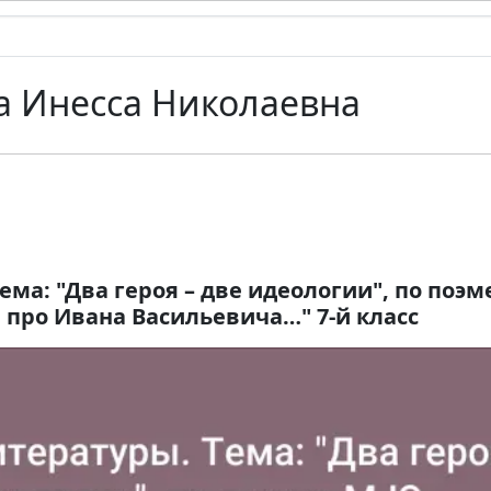
а Инесса Николаевна
ема: "Два героя – две идеологии", по поэм
 про Ивана Васильевича…" 7-й класс