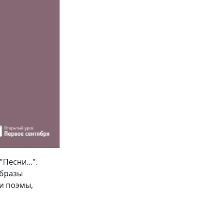
Песни...".
образы
и поэмы,