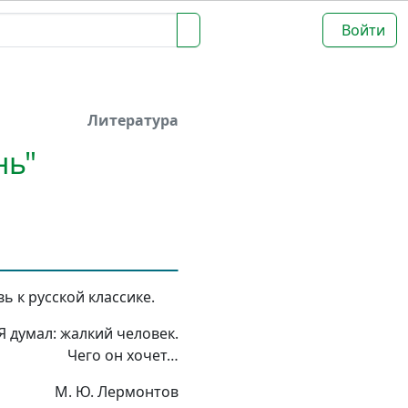
Войти
Литература
нь"
ь к русской классике.
Я думал: жалкий человек.
Чего он хочет…
М. Ю. Лермонтов