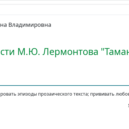
яна Владимировна
ести М.Ю. Лермонтова "Тама
ировать эпизоды прозаического текста; прививать любов