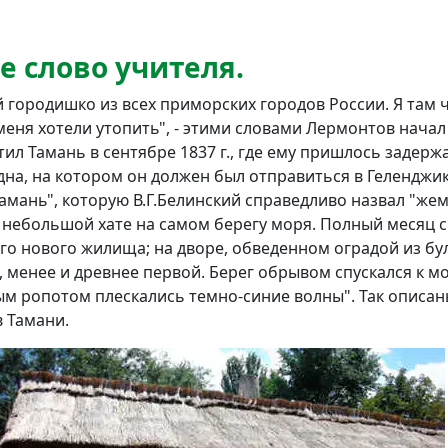
е слово учителя.
 городишко из всех приморских городов России. Я там ч
 меня хотели утопить", - этими словами Лермонтов нач
ил Тамань в сентябре 1837 г., где ему пришлось задерж
дна, на котором он должен был отправиться в Геленджи
Тамань", которую В.Г.Белинский справедливо назвал "же
 небольшой хате на самом берегу моря. Полный месяц 
го нового жилища; на дворе, обведенном оградой из бу
, менее и древнее первой. Берег обрывом спускался к м
ным ропотом плескались темно-синие волны". Так описа
в Тамани.