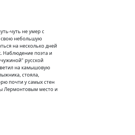
уть-чуть не умер с
ал свою небольшую
аться на несколько дней
к. Наблюдение поэта и
мчужиной" русской
светил на камышовую
лыжника, стояла,
орю почти у самых стен
ны Лермонтовым место и