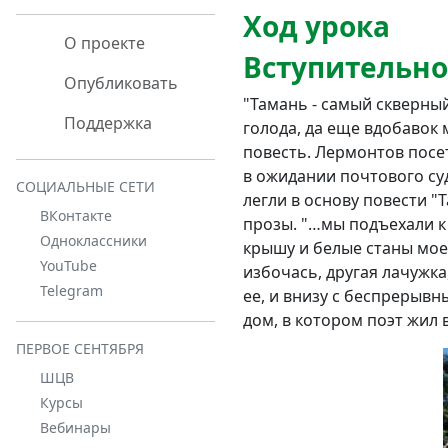
Ход урока
О проекте
Вступительно
Опубликовать
"Тамань - самый скверный
Поддержка
голода, да еще вдобавок
повесть. Лермонтов посет
в ожидании почтового су
СОЦИАЛЬНЫЕ СЕТИ
легли в основу повести "
ВКонтакте
прозы. "…мы подъехали к
Одноклассники
крышу и белые станы мое
YouTube
избочась, другая лачужка
Telegram
ее, и внизу с беспрерыв
дом, в котором поэт жил 
ПЕРВОЕ СЕНТЯБРЯ
ШЦВ
Курсы
Вебинары