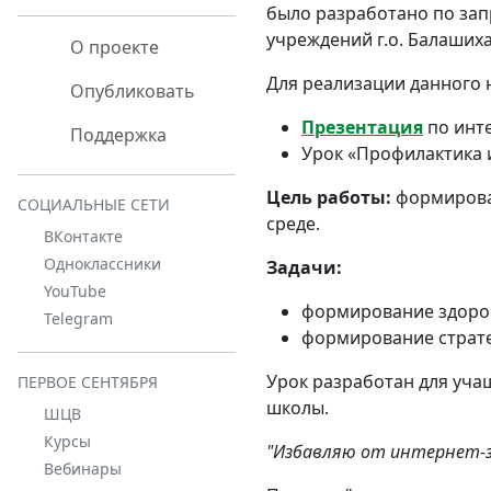
было разработано по за
учреждений г.о. Балашиха
О проекте
Для реализации данного 
Опубликовать
Презентация
по инте
Поддержка
Урок «Профилактика 
Цель работы:
формирова
СОЦИАЛЬНЫЕ СЕТИ
среде.
ВКонтакте
Одноклассники
Задачи:
YouTube
формирование здоров
Telegram
формирование страте
Урок разработан для уча
ПЕРВОЕ СЕНТЯБРЯ
школы.
ШЦВ
Курсы
"Избавляю от интернет-за
Вебинары