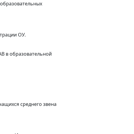
 образовательных
трации ОУ.
В в образовательной
чащихся среднего звена