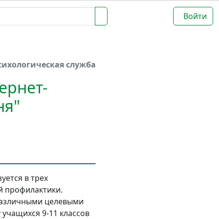
Войти
сихологическая служба
ернет-
ня"
уется в трех
й профилактики.
различными целевыми
 учащихся 9-11 классов