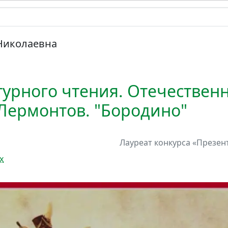
Николаевна
турного чтения. Отечествен
 Лермонтов. "Бородино"
Лауреат
конкурса
«Презент
х