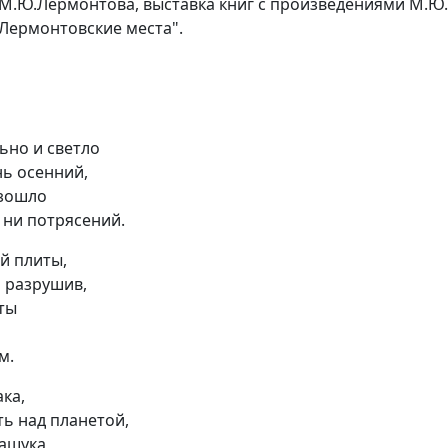
М.Ю.Лермонтова, выставка книг с произведениями М.Ю
"Лермонтовские места".
ьно и светло
нь осенний,
изошло
, ни потрясений.
й плиты,
й разрушив,
еты
м.
ака,
ь над планетой,
ашука,