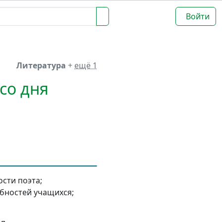
Войти
Литература
+
ещё 1
со дня
сти поэта;
бностей учащихся;