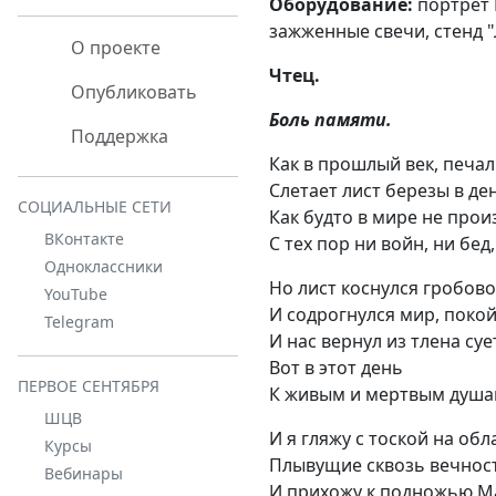
Оборудование:
портрет 
зажженные свечи, стенд 
О проекте
Чтец.
Опубликовать
Боль памяти.
Поддержка
Как в прошлый век, печал
Слетает лист березы в де
СОЦИАЛЬНЫЕ СЕТИ
Как будто в мире не про
ВКонтакте
С тех пор ни войн, ни бед
Одноклассники
Но лист коснулся гробово
YouTube
И содрогнулся мир, поко
Telegram
И нас вернул из тлена су
Вот в этот день
ПЕРВОЕ СЕНТЯБРЯ
К живым и мертвым душа
ШЦВ
И я гляжу с тоской на обл
Курсы
Плывущие сквозь вечност
Вебинары
И прихожу к подножью М