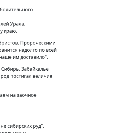
ободительного
лей Урала.
у краю.
кабристов. Пророческими
хранится надолго по всей
 наше им доставило".
, Сибирь, Забайкалье
арод постигал величие
аем на заочное
не сибирских руд",
моральное и