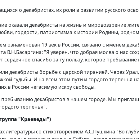
щихся о декабристах, их роли в развитии русского осв
ние оказали декабристы на жизнь и мировоззрение жите
юбви, гордости, патриотизма к истории Родины, родном
чем ознаменован 19 век в России, связано с именем де
та В.Н.Басаргина: "Я уверен, что добрая молва о нас со
т сердечное спасибо за ту пользу, которое пребывание
или декабристы борьбе с царской тиранией. Через Урал
жкой судьбы. И на всем этом пути и гордого терпенья н
ших в России негасимую искру свободы.
 пребыванию декабристов в нашем городе. Мы приглаш
ордого терпенья".
 (группа "Краеведы")
х литературы со стихотворением А.С.Пушкина "Во глуби
ия, как оно попало в далекую Сибирь, какое огромное 