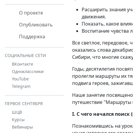
Расширить знания уча
О проекте
движения.
Показать, какое влия
Опубликовать
Воспитание чувства л
Поддержка
Все светлое, передовое, 
оказались слова декабрис
СОЦИАЛЬНЫЕ СЕТИ
Сибири, что многие скажу
ВКонтакте
Годы, десятилетия посвят
Одноклассники
пролегли маршруты их тя
YouTube
подвига героев, зажигав
Telegram
Наше занятие посвящено
путешествие "Маршруты г
ПЕРВОЕ СЕНТЯБРЯ
ШЦВ
I. С чего начался поиск
Курсы
Познакомившись на урока
Вебинары
узнав историю его создан