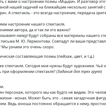
ть с вами о настроении поэмы «Мцыри». И разговор это
авной нашей задачей на ближайшие несколько занятий с
и». А спектакль - это всегда настроение, передача зрит
ляем настроение нашего спектакля.
ениями автора, да и так ли это важно?
азывает папку)
будут собраны все материалы нашего спе
 письма М. Ю. Лермонтова. Совпадут ли ваши представл
 Мы узнаем это очень скоро.
тическая составляющая поэмы (пейзаж, цвет, и т.д.)
ке спектакля. Сегодня мне нужны будут художники. Чьё
ь при оформлении спектакля?
(Задания для трех групп)
ии.
ин персонаж, которого мы как будто не видим. Это чел
 жизни - монах. Может быть это - самая загадочная фиг
роем. Ведь юноша постоянно обращается к нему, яростно