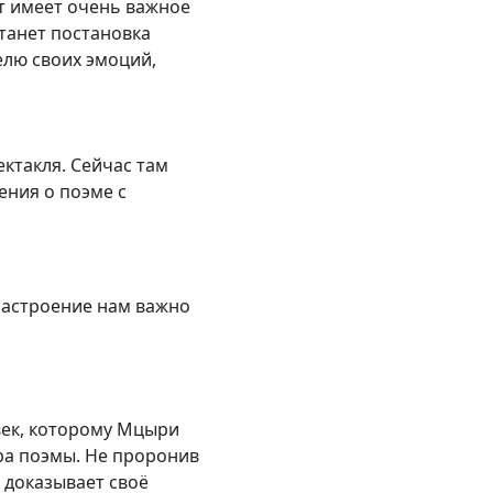
т имеет очень важное
танет постановка
елю своих эмоций,
ктакля. Сейчас там
ения о поэме с
 настроение нам важно
овек, которому Мцыри
ура поэмы. Не проронив
 доказывает своё