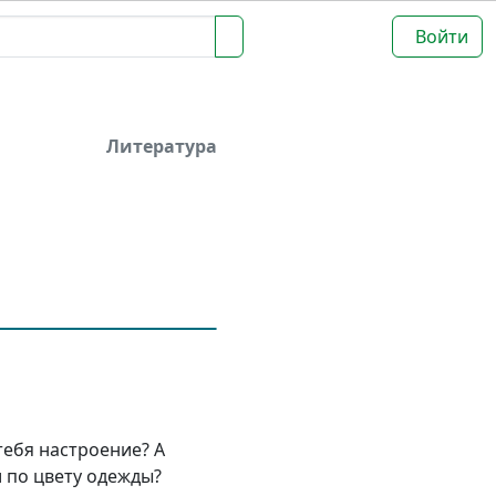
Войти
Литература
 тебя настроение? А
 по цвету одежды?