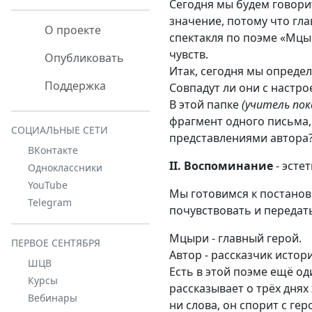
Сегодня мы будем говори
значение, потому что гл
О проекте
спектакля по поэме «Мцыр
чувств.
Опубликовать
Итак, сегодня мы опреде
Поддержка
Совпадут ли они с настро
В этой папке
(учитель пок
фрагмент одного письма,
СОЦИАЛЬНЫЕ СЕТИ
представлениями автора?
ВКонтакте
II. Воспоминание
- эсте
Одноклассники
YouTube
Мы готовимся к постанов
Telegram
почувствовать и передат
Мцыри - главный герой.
ПЕРВОЕ СЕНТЯБРЯ
Автор - рассказчик истор
ШЦВ
Есть в этой поэме ещё од
Курсы
рассказывает о трёх днях
Вебинары
ни слова, он спорит с ге