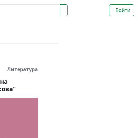
Войти
Литература
ана
кова"