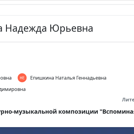
а Надежда Юрьевна
новна
Епишкина Наталья Геннадьевна
адимировна
Лит
урно-музыкальной композиции "Вспомина