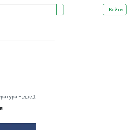
Войти
ература
+
ещё 1
я