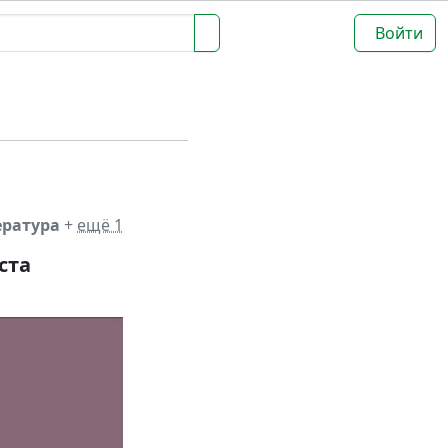
Войти
ература
+
ещё 1
ста