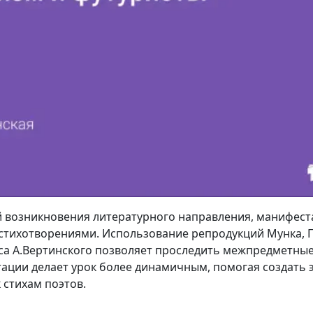
й возникновения литературного направления, манифес
стихотворениями. Использование репродукций Мунка, П
са А.Вертинского позволяет проследить межпредметные
ации делает урок более динамичным, помогая создать
 стихам поэтов.