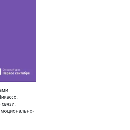
тами
икассо,
 связи.
 эмоционально-