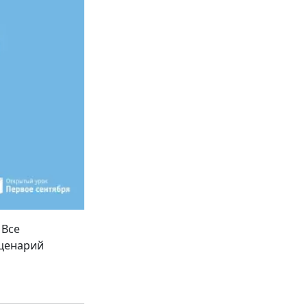
 Все
сценарий