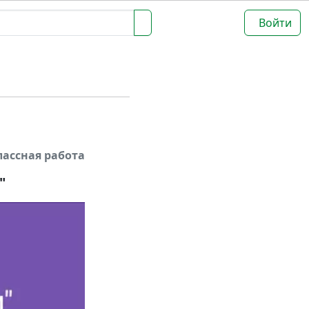
Войти
лассная работа
"