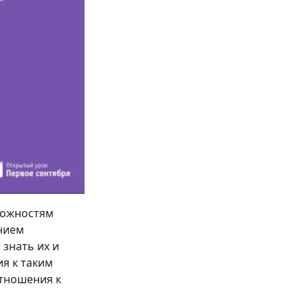
можностям
анием
 знать их и
я к таким
отношения к