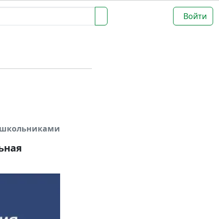
Войти
дошкольниками
ьная